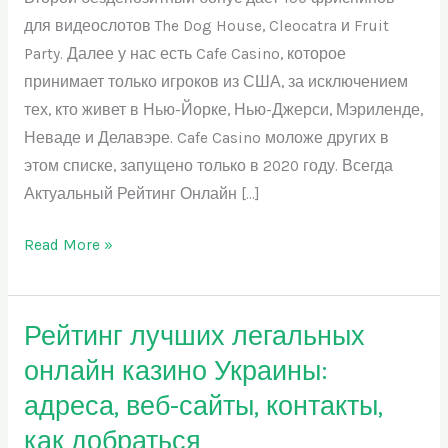
Pokerstars
для видеослотов The Dog House, Cleocatra и Fruit
Casino
Party. Далее у нас есть Cafe Casino, которое
принимает только игроков из США, за исключением
тех, кто живет в Нью-Йорке, Нью-Джерси, Мэриленде,
Неваде и Делавэре. Cafe Casino моложе других в
этом списке, запущено только в 2020 году. Всегда
Актуальный Рейтинг Онлайн […]
Read More »
Рейтинг лучших легальных
Рейтинг
лучших
онлайн казино Украины:
легальных
адреса, веб-сайты, контакты,
онлайн
как добраться
казино