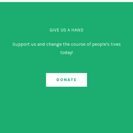
GIVE US A HAND
Support us and change the course of people's lives
today!
DONATE