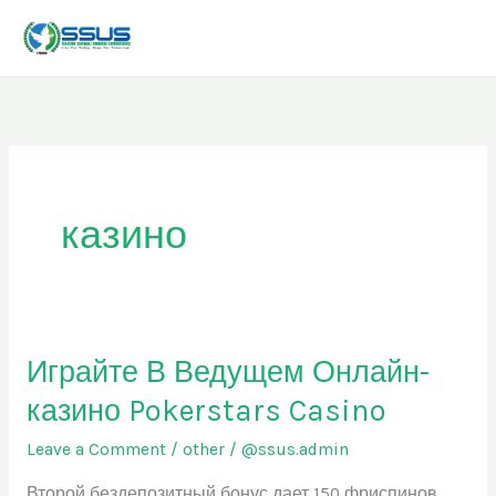
Skip
to
content
казино
Играйте В Ведущем Онлайн-
Играйте
В
казино Pokerstars Casino
Ведущем
Leave a Comment
/
other
/
@ssus.admin
Онлайн-
казино
Второй бездепозитный бонус дает 150 фриспинов