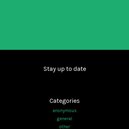
Stay up to date
Categories
anonymous
general
other