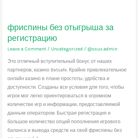
фриспины без отыгрыша за
фриспины
без
регистрацию
отыгрыша
Leave a Comment
/
Uncategorized
/
@ssus.admin
за
регистрацию
Это отличный вступительный бонус от наших
партнеров, казино Betsafe. Крайне привлекательное
онлайн казино в плане простоты, удобства и
доступности. Созданы все условия для того, чтобы
игрок мог легко ориентироваться в огромном
количестве игр и информации, предоставляемой
данным оператором. Быстрая регистрация и
большое количество опций пополнения игрового
баланса и вывода средств на свой фриспины без