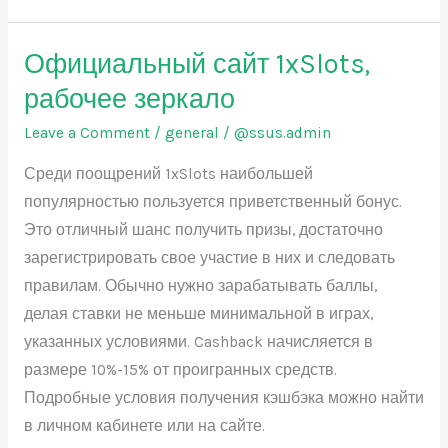
Официальный сайт 1xSlots,
Официальный
сайт
рабочее зеркало
1xSlots,
Leave a Comment
/
general
/
@ssus.admin
рабочее
зеркало
Среди поощрений 1xSlots наибольшей
популярностью пользуется приветственный бонус.
Это отличный шанс получить призы, достаточно
зарегистрировать свое участие в них и следовать
правилам. Обычно нужно зарабатывать баллы,
делая ставки не меньше минимальной в играх,
указанных условиями. Cashback начисляется в
размере 10%-15% от проигранных средств.
Подробные условия получения кэшбэка можно найти
в личном кабинете или на сайте.