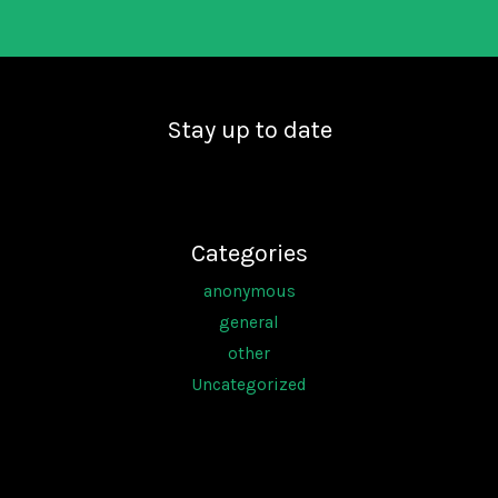
Stay up to date
Categories
anonymous
general
other
Uncategorized