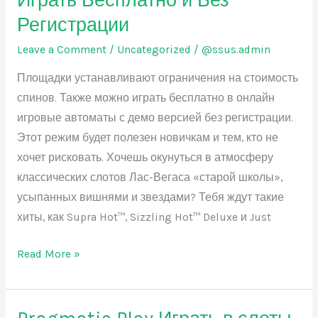
Играть Бесплатно и Без
Онлайн
Регистрации
Играть
Leave a Comment
/
Uncategorized
/
@ssus.admin
Бесплатно
и
Площадки устанавливают ограничения на стоимость
Без
спинов. Также можно играть бесплатно в онлайн
Регистрации
игровые автоматы с демо версией без регистрации.
Этот режим будет полезен новичкам и тем, кто не
хочет рисковать. Хочешь окунуться в атмосферу
классических слотов Лас-Вегаса «старой школы»,
усыпанных вишнями и звездами? Тебя ждут такие
хиты, как Supra Hot™, Sizzling Hot™ Deluxe и Just
Read More »
Pragmatic