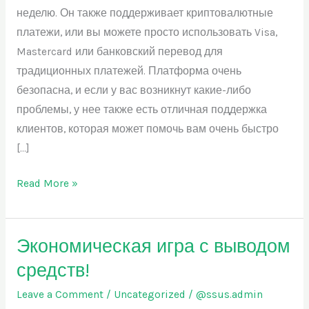
неделю. Он также поддерживает криптовалютные
платежи, или вы можете просто использовать Visa,
Mastercard или банковский перевод для
традиционных платежей. Платформа очень
безопасна, и если у вас возникнут какие-либо
проблемы, у нее также есть отличная поддержка
клиентов, которая может помочь вам очень быстро
[…]
Read More »
Экономическая игра с выводом
Экономическая
игра
средств!
с
Leave a Comment
/
Uncategorized
/
@ssus.admin
выводом