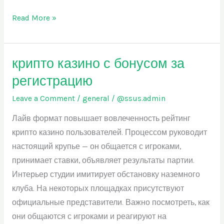
Read More »
крипто казино с бонусом за
крипто
казино
регистрацию
с
Leave a Comment
/
general
/
@ssus.admin
бонусом
за
Лайв формат повышает вовлеченность рейтинг
регистрацию
крипто казино пользователей. Процессом руководит
настоящий крупье — он общается с игроками,
принимает ставки, объявляет результаты партии.
Интерьер студии имитирует обстановку наземного
клуба. На некоторых площадках присутствуют
официальные представители. Важно посмотреть, как
они общаются с игроками и реагируют на