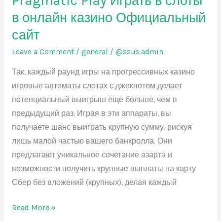
Pragmatic Play Играть в слоты
Play
в онлайн казино Официальный
Играть
сайт
в
Leave a Comment
/
general
/
@ssus.admin
слоты
в
Так, каждый раунд игры на прогрессивных казино
онлайн
игровые автоматы слотах с джекпотом делает
казино
потенциальный выигрыш еще больше, чем в
Официальный
предыдущий раз. Играя в эти аппараты, вы
сайт
получаете шанс выиграть крупную сумму, рискуя
лишь малой частью вашего банкролла. Они
предлагают уникальное сочетание азарта и
возможности получить крупные выплаты на карту
Сбер без вложений (крупных), делая каждый
Read More »