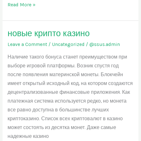
Read More »
новые крипто казино
новые
крипто
Leave a Comment
/
Uncategorized
/
@ssus.admin
казино
Наличие такого бонуса станет преимуществом при
выборе игровой платформы. Возник спустя год
после появления материнской монеты. Блокчейн
имеет открытый исходный код, на котором создаются
децентрализованные финансовые приложения. Как
платежная система используется редко, но монета
все равно доступна в большинстве лучших
криптоказино. Список всех криптовалют в казино
может состоять из десятка монет. Даже самые
надежные казино