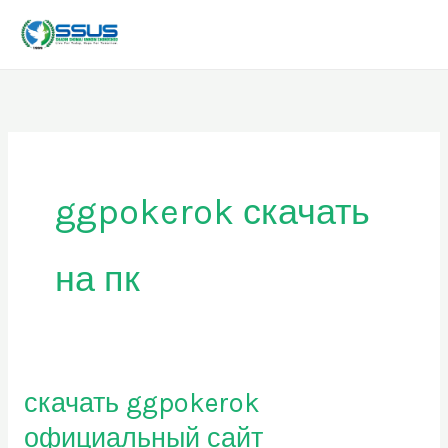
Skip
to
content
ggpokerok скачать
на пк
скачать ggpokerok
скачать
ggpokerok
официальный сайт