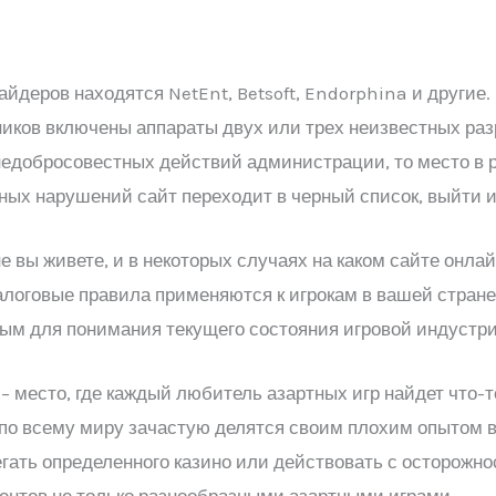
йдеров находятся NetEnt, Betsoft, Endorphina и другие.
иков включены аппараты двух или трех неизвестных разр
едобросовестных действий администрации, то место в 
ных нарушений сайт переходит в черный список, выйти и
ане вы живете, и в некоторых случаях на каком сайте онла
алоговые правила применяются к игрокам в вашей стране
вым для понимания текущего состояния игровой индустри
 место, где каждый любитель азартных игр найдет что-т
 по всему миру зачастую делятся своим плохим опытом в
егать определенного казино или действовать с осторожно