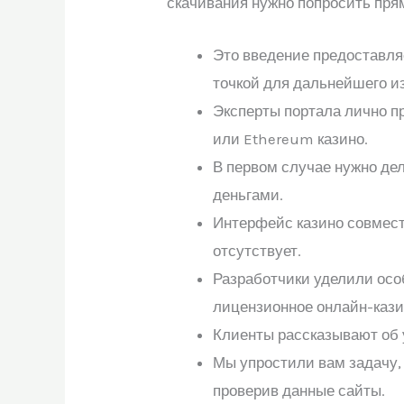
скачивания нужно попросить пря
Это введение предоставля
точкой для дальнейшего 
Эксперты портала лично п
или Ethereum казино.
В первом случае нужно дел
деньгами.
Интерфейс казино совмес
отсутствует.
Разработчики уделили осо
лицензионное онлайн-кази
Клиенты рассказывают об 
Мы упростили вам задачу, 
проверив данные сайты.