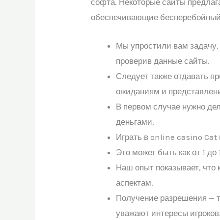
софта. Некоторые сайты предлаг
обеспечивающие бесперебойный
Мы упростили вам задачу, 
проверив данные сайты.
Следует также отдавать п
ожиданиям и представлени
В первом случае нужно дел
деньгами.
Играть в online casino Cat
Это может быть как от 1 до 
Наш опыт показывает, что
аспектам.
Получение разрешения — т
уважают интересы игроков