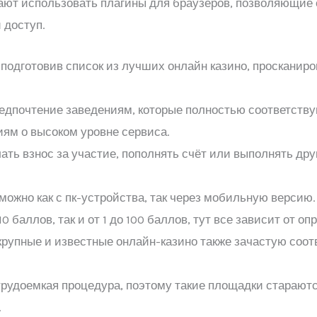
ают использовать плагины для браузеров, позволяющие 
 доступ.
подготовив список из лучших онлайн казино, просканиро
редпочтение заведениям, которые полностью соответств
ям о высоком уровне сервиса.
ать взнос за участие, пополнять счёт или выполнять дру
 можно как с пк-устройства, так через мобильную версию.
10 баллов, так и от 1 до 100 баллов, тут все зависит от о
 крупные и известные онлайн-казино также зачастую со
рудоемкая процедура, поэтому такие площадки стараютс
.