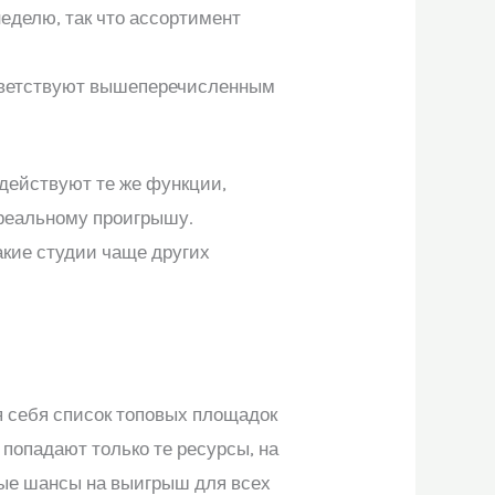
еделю, так что ассортимент
ответствуют вышеперечисленным
действуют те же функции,
 реальному проигрышу.
кие студии чаще других
я себя список топовых площадок
 попадают только те ресурсы, на
вые шансы на выигрыш для всех