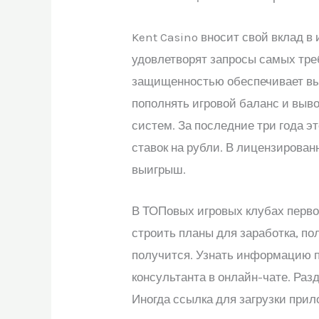
Kent Casino вносит свой вклад в
удовлетворят запросы самых тре
защищенностью обеспечивает выс
пополнять игровой баланс и выв
систем. За последние три года э
ставок на рубли. В лицензирован
выигрыш.
В ТОПовых игровых клубах перво
строить планы для заработка, по
получится. Узнать информацию п
консультанта в онлайн-чате. Ра
Иногда ссылка для загрузки прил