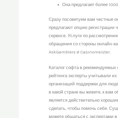
Она предлагает более 1000
Сразу посоветуем вам честные о
предлагают опцию регистрации че
сервисе. Услуги по рассмотрени
обращения со стороны онлайн-каз
AskGamblers и Casinomeister.
Каталог софта в рекомендуемых 
рейтинга эксперты учитывали их 
организаций поддержки для людей
в какой стране вы живете, к вам
является действительно хорошим
сделать, чтобы помочь себе. Сущ
можете общаться с экспертами в 