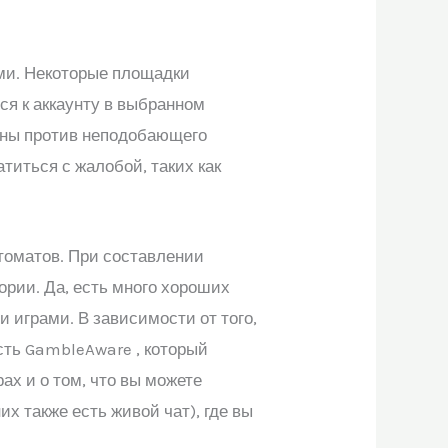
ами. Некоторые площадки
ся к аккаунту в выбранном
льны против неподобающего
титься с жалобой, таких как
томатов. При составлении
ории. Да, есть много хороших
 играми. В зависимости от того,
сть GambleAware , который
х и о том, что вы можете
х также есть живой чат), где вы