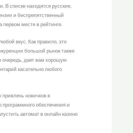
. В списке находятся русские,
ензии и беспрепятственный
 первом месте в рейтинге.
юбой вкус. Как правило, это
конкуренции большой рынок также
ю очередь, дает вам хорошую
ентарий касательно любого
 привлечь новичков в
о программного обеспечения и
пустить автомат в онлайн казино