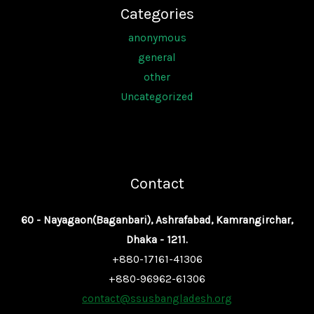
Categories
anonymous
general
other
Uncategorized
Contact
60 - Nayagaon(Baganbari), Ashrafabad, Kamrangirchar,
Dhaka - 1211.
+880-17161-41306
+880-96962-61306
contact@ssusbangladesh.org