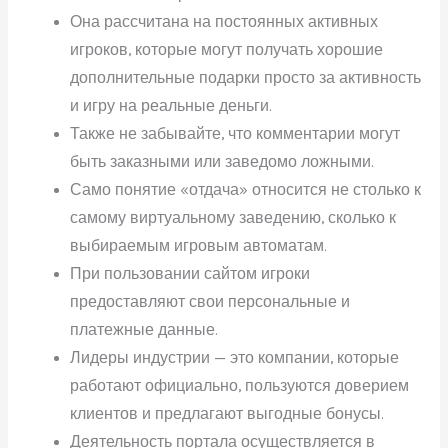
Она рассчитана на постоянных активных
игроков, которые могут получать хорошие
дополнительные подарки просто за активность
и игру на реальные деньги.
Также не забывайте, что комментарии могут
быть заказными или заведомо ложными.
Само понятие «отдача» относится не столько к
самому виртуальному заведению, сколько к
выбираемым игровым автоматам.
При пользовании сайтом игроки
предоставляют свои персональные и
платежные данные.
Лидеры индустрии — это компании, которые
работают официально, пользуются доверием
клиентов и предлагают выгодные бонусы.
Деятельность портала осуществляется в