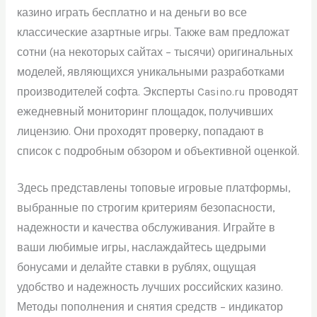
казино играть бесплатно и на деньги во все
классические азартные игры. Также вам предложат
сотни (на некоторых сайтах – тысячи) оригинальных
моделей, являющихся уникальными разработками
производителей софта. Эксперты Casino.ru проводят
ежедневный мониторинг площадок, получивших
лицензию. Они проходят проверку, попадают в
список с подробным обзором и объективной оценкой.
Здесь представлены топовые игровые платформы,
выбранные по строгим критериям безопасности,
надежности и качества обслуживания. Играйте в
ваши любимые игры, наслаждайтесь щедрыми
бонусами и делайте ставки в рублях, ощущая
удобство и надежность лучших российских казино.
Методы пополнения и снятия средств – индикатор