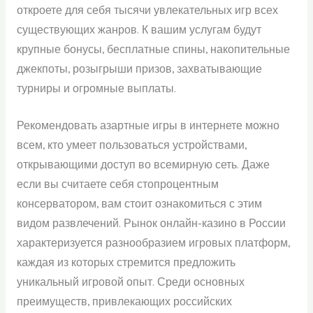
откроете для себя тысячи увлекательных игр всех
существующих жанров. К вашим услугам будут
крупные бонусы, бесплатные спины, накопительные
джекпоты, розыгрыши призов, захватывающие
турниры и огромные выплаты.
Рекомендовать азартные игры в интернете можно
всем, кто умеет пользоваться устройствами,
открывающими доступ во всемирную сеть. Даже
если вы считаете себя стопроцентным
консерватором, вам стоит ознакомиться с этим
видом развлечений. Рынок онлайн-казино в России
характеризуется разнообразием игровых платформ,
каждая из которых стремится предложить
уникальный игровой опыт. Среди основных
преимуществ, привлекающих российских