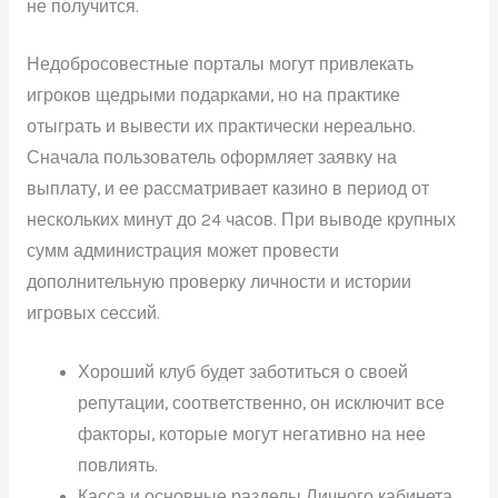
не получится.
Недобросовестные порталы могут привлекать
игроков щедрыми подарками, но на практике
отыграть и вывести их практически нереально.
Сначала пользователь оформляет заявку на
выплату, и ее рассматривает казино в период от
нескольких минут до 24 часов. При выводе крупных
сумм администрация может провести
дополнительную проверку личности и истории
игровых сессий.
Хороший клуб будет заботиться о своей
репутации, соответственно, он исключит все
факторы, которые могут негативно на нее
повлиять.
Касса и основные разделы Личного кабинета