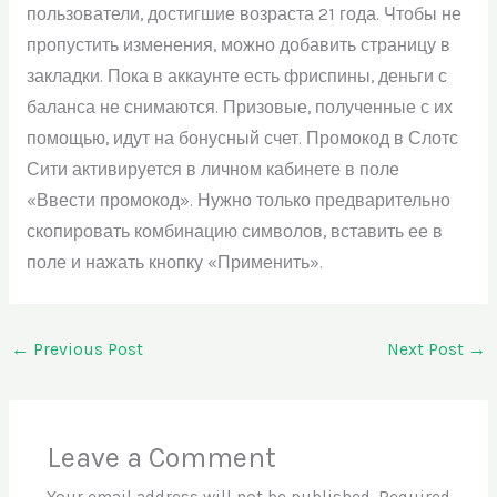
пользователи, достигшие возраста 21 года. Чтобы не
пропустить изменения, можно добавить страницу в
закладки. Пока в аккаунте есть фриспины, деньги с
баланса не снимаются. Призовые, полученные с их
помощью, идут на бонусный счет. Промокод в Слотс
Сити активируется в личном кабинете в поле
«Ввести промокод». Нужно только предварительно
скопировать комбинацию символов, вставить ее в
поле и нажать кнопку «Применить».
←
Previous Post
Next Post
→
Leave a Comment
Your email address will not be published.
Required