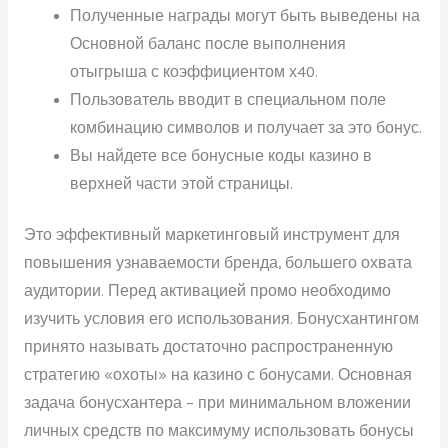
Полученные награды могут быть выведены на
Основной баланс после выполнения
отыгрыша с коэффициентом х40.
Пользователь вводит в специальном поле
комбинацию символов и получает за это бонус.
Вы найдете все бонусные коды казино в
верхней части этой страницы.
Это эффективный маркетинговый инструмент для
повышения узнаваемости бренда, большего охвата
аудитории. Перед активацией промо необходимо
изучить условия его использования. Бонусхантингом
принято называть достаточно распространенную
стратегию «охоты» на казино с бонусами. Основная
задача бонусхантера – при минимальном вложении
личных средств по максимуму использовать бонусы