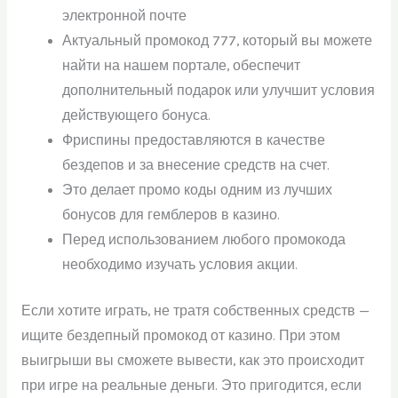
электронной почте
Актуальный промокод 777, который вы можете
найти на нашем портале, обеспечит
дополнительный подарок или улучшит условия
действующего бонуса.
Фриспины предоставляются в качестве
бездепов и за внесение средств на счет.
Это делает промо коды одним из лучших
бонусов для гемблеров в казино.
Перед использованием любого промокода
необходимо изучать условия акции.
Если хотите играть, не тратя собственных средств —
ищите бездепный промокод от казино. При этом
выигрыши вы сможете вывести, как это происходит
при игре на реальные деньги. Это пригодится, если