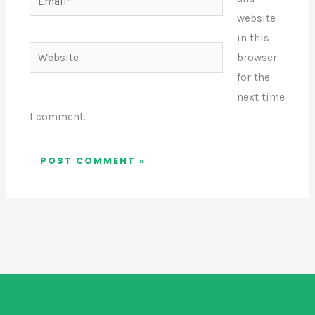
website
in this
Website
browser
for the
next time
I comment.