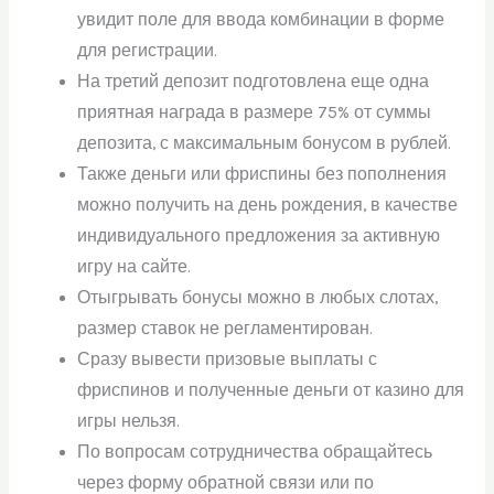
увидит поле для ввода комбинации в форме
для регистрации.
На третий депозит подготовлена еще одна
приятная награда в размере 75% от суммы
депозита, с максимальным бонусом в рублей.
Также деньги или фриспины без пополнения
можно получить на день рождения, в качестве
индивидуального предложения за активную
игру на сайте.
Отыгрывать бонусы можно в любых слотах,
размер ставок не регламентирован.
Сразу вывести призовые выплаты с
фриспинов и полученные деньги от казино для
игры нельзя.
По вопросам сотрудничества обращайтесь
через форму обратной связи или по