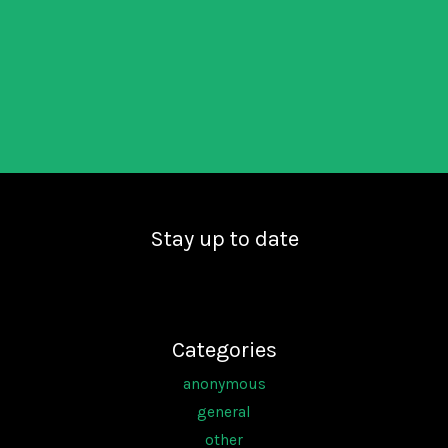
Stay up to date
Categories
anonymous
general
other