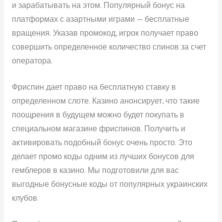
и зарабатывать на этом. Популярный бонус на
платформах с азартными играми — бесплатные
вращения. Указав промокод, игрок получает право
совершить определенное количество спинов за счет
оператора.
Фриспин дает право на бесплатную ставку в
определенном слоте. Казино анонсирует, что такие
поощрения в будущем можно будет покупать в
специальном магазине фриспинов. Получить и
активировать подобный бонус очень просто. Это
делает промо коды одним из лучших бонусов для
гемблеров в казино. Мы подготовили для вас
выгодные бонусные коды от популярных украинских
клубов.