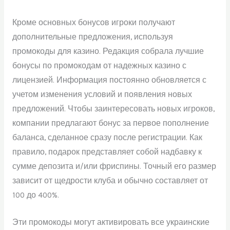
Кроме основных бонусов игроки получают
дополнительные предложения, используя
промокоды для казино. Редакция собрала лучшие
бонусы по промокодам от надежных казино с
лицензией. Информация постоянно обновляется с
учетом изменения условий и появления новых
предложений. Чтобы заинтересовать новых игроков,
компании предлагают бонус за первое пополнение
баланса, сделанное сразу после регистрации. Как
правило, подарок представляет собой надбавку к
сумме депозита и/или фриспины. Точный его размер
зависит от щедрости клуба и обычно составляет от
100 до 400%.
Эти промокоды могут активировать все украинские