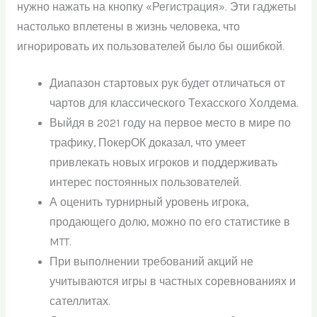
нужно нажать на кнопку «Регистрация». Эти гаджеты
настолько вплетены в жизнь человека, что
игнорировать их пользователей было бы ошибкой.
Диапазон стартовых рук будет отличаться от
чартов для классического Техасского Холдема.
Выйдя в 2021 году на первое место в мире по
трафику, ПокерОК доказал, что умеет
привлекать новых игроков и поддерживать
интерес постоянных пользователей.
А оценить турнирный уровень игрока,
продающего долю, можно по его статистике в
MTT.
При выполнении требований акций не
учитываются игры в частных соревнованиях и
сателлитах.