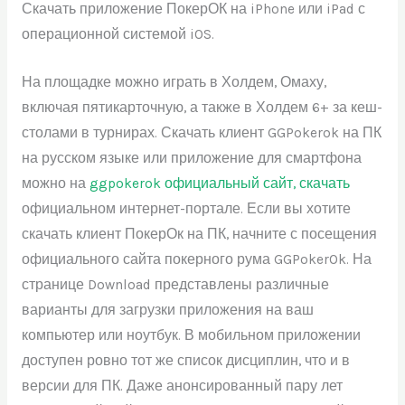
Скачать приложение ПокерОК на iPhone или iPad с
операционной системой iOS.
На площадке можно играть в Холдем, Омаху,
включая пятикарточную, а также в Холдем 6+ за кеш-
столами в турнирах. Скачать клиент GGPokerok на ПК
на русском языке или приложение для смартфона
можно на
ggpokerok официальный сайт, скачать
официальном интернет-портале. Если вы хотите
скачать клиент ПокерОк на ПК, начните с посещения
официального сайта покерного рума GGPokerOk. На
странице Download представлены различные
варианты для загрузки приложения на ваш
компьютер или ноутбук. В мобильном приложении
доступен ровно тот же список дисциплин, что и в
версии для ПК. Даже анонсированный пару лет