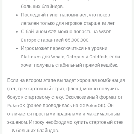
больших блайндов.
Последний пункт напоминает, что покер
легален только для игроков старше 18 лет.
С бай-ином €25 можно попасть на WSOP
Europe с гарантией €5,000,000.
Игрок может переключиться на уровни
Platinum для Whale, Octopus и Goldfish, если
хочет получать стабильный прямой кешбэк.
Если на втором этапе выпадет хорошая комбинация
(сет, трехкарточный стрит, флеш), можно получить
бонус к стартовому стеку. Эксклюзивный формат от
PokerOK (ранее проводилась на GGPokerOK). Он
отличается простыми правилами и максимальным
экшеном. Игроку необходимо купить стартовый стек
— 8 больших блайндов.