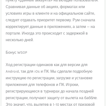
пункту «Данные аккаунта» на вкладке пользователя.
Сравнивая данные об акциях, форматах или
условиях игры в клиенте и на официальном сайте,
следует отдавать приоритет первому. Рум сначала
корректирует данные в приложениях, а затем — на
портале. Иногда это происходит с задержкой в
несколько дней.
Бонус WSOP
Ход регистрации одинаков как для версии для
Android, так для iOs и ПК. Мы сделали подробную
инструкцию по регистрации, загрузке и установке
приложения для телефонов и ПК. Игроки,
регистрирующиеся в турнирах до начала поздней
регистрации, получают защиту от вылета на баббле.
Это значит, что, вылетев в 1-10 местах от призовой