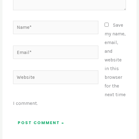
Name*
Save
my name,
email,
Email*
and
website
in this
Website
browser
for the
next time
I comment.