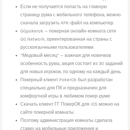
Если не получается попасть на главную
страницу рума с мобильного телефона, можно
сначала загрузить APK-файл на компьютер.
GGpokerok — покерная онлайн-комната сети
GG Network, ориентированная на страны с
русскоязычными пользователями.
“Медовый месяц” — важная для новичков
особенность рума, акция состоит из 30 заданий
для новых игроков, по одному на каждый день.
Покерный клиент PokerOk был разработан
специально для ПК и предназначен для
комфортной игры в любимом покер-руме.
Скачать клиент ГГ ПокерОК для iOS можно на
сайте покерной комнаты.
Поэтому администрация комнаты сделала
ставку на мобильные приложения и