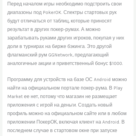
Перед началом игры необходимо подстроить свои
диапазоны под PokerOK. Спектры стартовых рук
будут отличаться от таблиц, которые приносят
результат в других покер-румах. А можно
зарабатывать руками других игроков, покупая у них
доли в турнирах на бирже бэкинга. Это другой
флагманский рум GGNetwork, предлагающий
аналогичные акции и приветственный бонус $1000.
Программу для устройств на базе ОС Android можно
найти на официальном портале покер-рума. В Play
Market ее нет, потому что магазин не размещает
приложения с игрой на деньги. Создать новый
профиль можно на официальном сайте или в любом
приложении ПокерОК, включая клиент на Android. В
последнем случае в стартовом окне при запуске